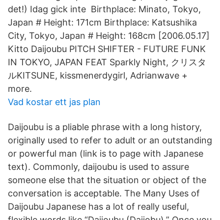
det!) Idag gick inte Birthplace: Minato, Tokyo,
Japan # Height: 171cm Birthplace: Katsushika
City, Tokyo, Japan # Height: 168cm [2006.05.17]
Kitto Daijoubu PITCH SHIFTER - FUTURE FUNK
IN TOKYO, JAPAN FEAT Sparkly Night, クリスタ
ルKITSUNE, kissmenerdygirl, Adrianwave +
more.
Vad kostar ett jas plan
Daijoubu is a pliable phrase with a long history,
originally used to refer to adult or an outstanding
or powerful man (link is to page with Japanese
text). Commonly, daijoubu is used to assure
someone else that the situation or object of the
conversation is acceptable. The Many Uses of
Daijoubu Japanese has a lot of really useful,
flexible words like “Daijoubu (Daijobu).” Once you