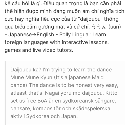
kể câu hỏi là gì. Điều quan trọng là bạn cần phải
thể hiện được mình đang muốn ám chỉ nghĩa tích
cực hay nghĩa tiêu cực của từ “daijoubu” thông
qua biểu cảm gương mặt và cử chỉ. ううん (uun)
- Japanese->English - Polly Lingual: Learn
foreign languages with interactive lessons,
games and live video tutors.
Daijoubu ka? I'm trying to lear n the dance
Mune Mune Kyun (It's a japanese Maid
dance) The dance is to be honest very easy,
atleast that's Nagai yoru mo daijoubu. Kitto
set us free BoA är en sydkoreansk sångare,
dansare, kompositör och skådespelerska
aktiv i Sydkorea och Japan.