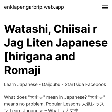
enklapengarbrip.web.app
Watashi, Chiisai r
Jag Liten Japanese
[hirigana and
Romaji
Learn Japanese - Daijoubu - Startsida Facebook
What does "大丈夫" mean in Japanese? "大丈夫"
means no problem. Popular Lessons 人気レッス
ン Learn Japanese – What is 大丈夫