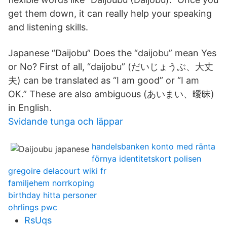
get them down, it can really help your speaking
and listening skills.
Japanese “Daijobu” Does the “daijobu” mean Yes
or No? First of all, “daijobu” (だいじょうぶ、大丈
夫) can be translated as “I am good” or “I am
OK.” These are also ambiguous (あいまい、曖昧)
in English.
Svidande tunga och läppar
handelsbanken konto med ränta
förnya identitetskort polisen
gregoire delacourt wiki fr
familjehem norrkoping
birthday hitta personer
ohrlings pwc
RsUqs