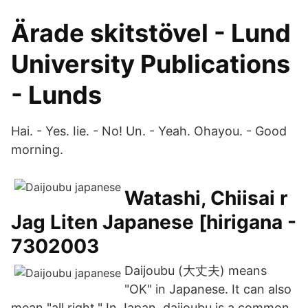
Ärade skitstövel - Lund
University Publications
- Lunds
Hai. - Yes. Iie. - No! Un. - Yeah. Ohayou. - Good
morning.
Watashi, Chiisai r
Jag Liten Japanese [hirigana -
7302003
Daijoubu (大丈夫) means
"OK" in Japanese. It can also
mean "all right." In Japan, daijoubu is a common