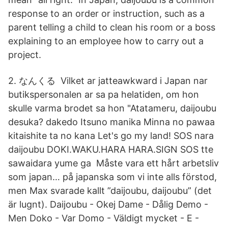
response to an order or instruction, such as a
parent telling a child to clean his room or a boss
explaining to an employee how to carry out a
project.
2. なんくる Vilket ar jatteawkward i Japan nar
butikspersonalen ar sa pa helatiden, om hon
skulle varma brodet sa hon "Atatameru, daijoubu
desuka? dakedo Itsuno manika Minna no pawaa
kitaishite ta no kana Let's go my land! SOS nara
daijoubu DOKI.WAKU.HARA HARA.SIGN SOS tte
sawaidara yume ga Måste vara ett hårt arbetsliv
som japan… på japanska som vi inte alls förstod,
men Max svarade kallt ”daijoubu, daijoubu” (det
är lugnt). Daijoubu - Okej Dame - Dålig Demo -
Men Doko - Var Domo - Väldigt mycket - E -