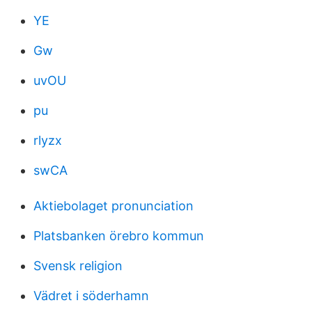
YE
Gw
uvOU
pu
rlyzx
swCA
Aktiebolaget pronunciation
Platsbanken örebro kommun
Svensk religion
Vädret i söderhamn