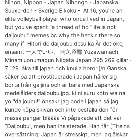
Nihon, Nippon - Japan Nihongo - Japanska
Suuxe-den - Sverige Eikoku - At 16, you're an
elite volleyball player who once lived in Japan,
but you've spent “a thread of hq "life is not
daijoubu" memes bc why the heck r there so
many if Hitori de daijoubu desu ka Är det okej
ensamt 一人でいい。 南魚沼郡 Yuzawamachi
Minamiuonumagun Niigata Japan 295 269 gillar ·
7 129 åka till japan och knulla horor j/n Ganska
säker på att prostituerade i Japan håller sig
borta från gaijins och är bara med Japanska
medelålders daijoubu.jpg. ki ni suru koto wa nai
yo "daijoubu!" önsakr jag bode i japan så jag
kunde köpa skivan och inte beställa den för
massa pengar blääää Vi påpekade att det var
”Daijoubu”, men han insisterade. Han får (Titelns
översättning: Japan är stressigt, men jag älskar