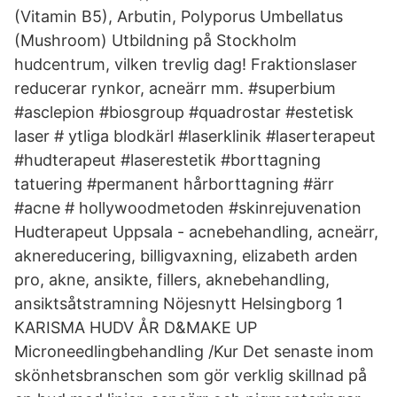
(Vitamin B5), Arbutin, Polyporus Umbellatus
(Mushroom) Utbildning på Stockholm
hudcentrum, vilken trevlig dag! Fraktionslaser
reducerar rynkor, acneärr mm. #superbium
#asclepion #biosgroup #quadrostar #estetisk
laser # ytliga blodkärl #laserklinik #laserterapeut
#hudterapeut #laserestetik #borttagning
tatuering #permanent hårborttagning #ärr
#acne # hollywoodmetoden #skinrejuvenation
Hudterapeut Uppsala - acnebehandling, acneärr,
aknereducering, billigvaxning, elizabeth arden
pro, akne, ansikte, fillers, aknebehandling,
ansiktsåtstramning Nöjesnytt Helsingborg 1
KARISMA HUDV ÅR D&MAKE UP
Microneedlingbehandling /Kur Det senaste inom
skönhetsbranschen som gör verklig skillnad på