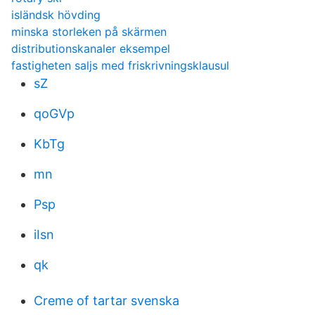
isländsk hövding
minska storleken på skärmen
distributionskanaler eksempel
fastigheten saljs med friskrivningsklausul
sZ
qoGVp
KbTg
mn
Psp
iIsn
qk
Creme of tartar svenska