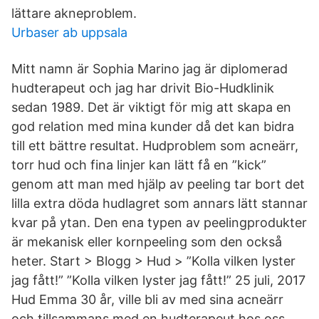
lättare akneproblem.
Urbaser ab uppsala
Mitt namn är Sophia Marino jag är diplomerad
hudterapeut och jag har drivit Bio-Hudklinik
sedan 1989. Det är viktigt för mig att skapa en
god relation med mina kunder då det kan bidra
till ett bättre resultat. Hudproblem som acneärr,
torr hud och fina linjer kan lätt få en ”kick”
genom att man med hjälp av peeling tar bort det
lilla extra döda hudlagret som annars lätt stannar
kvar på ytan. Den ena typen av peelingprodukter
är mekanisk eller kornpeeling som den också
heter. Start > Blogg > Hud > ”Kolla vilken lyster
jag fått!” ”Kolla vilken lyster jag fått!” 25 juli, 2017
Hud Emma 30 år, ville bli av med sina acneärr
och tillsammans med en hudterapeut hos oss