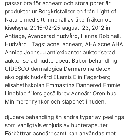
passar bra för acneärr och stora porer är
produkter ur Bergkristallserien från Light of
Nature med sitt innehåll av åkerfräken och
kiselsyra. 2015-02-25 augusti 23, 2012 in
Antiage, Avancerad hudvård, Hanna Robinell,
Hudvård | Tags: acne, acneärr, AHA acne AHA
Annica Joensuu antioxidanter auktoriserad
auktoriserad hudterapeut Babor behandling
CIDESCO dermalogica Dermarome detox
ekologisk hudvård ELemis Elin Fagerberg
elisabethskolan Emmastina Dannered Emmie
Lindblad fillers gesällbrev Acneärr.Oren hud.
Minimerar rynkor och slapphet i huden.
djupare behandling än andra typer av peelings
som vanligtvis erbjuds av hudterapeuter.
Förbättrar acneärr samt kan användas mot