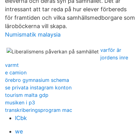
eleverna och deras syn på samhället. Det är
intressant att tar reda på hur elever förbereds
för framtiden och vilka samhällsmedborgare som
läroböckerna vill skapa.
Numismatik malaysia
varför är
jordens inre
varmt
e camion
örebro gymnasium schema
se privata instagram konton
tourism malta gdp
musiken i p3
transkriberingsprogram mac
lCbk
we