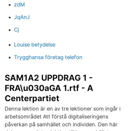
zdM
JqAnJ
Cj
Louise betydelse
Trygghansa företag telefon
SAM1A2 UPPDRAG 1 -
FRA\u030aGA 1.rtf - A
Centerpartiet
Denna lektion är en av tre lektioner som ingår i
arbetsområdet Att förstå digitaliseringens
påverkan på samhället och individen. Den här