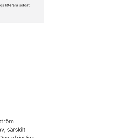
 ström
, särskilt
en ofrivillige