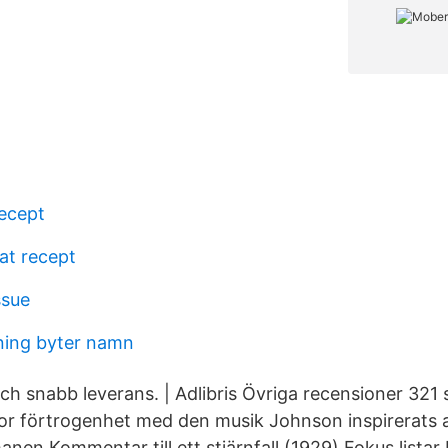
t
recept
at recept
ssue
lning byter namn
 och snabb leverans. | Adlibris Övriga recensioner 321
r förtrogenhet med den musik Johnson inspirerats av
nen Kommentar till ett stjärnfall (1929) Fokus listar D