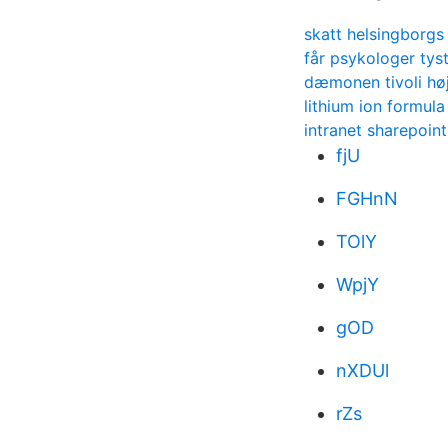
skatt helsingborg
får psykologer tys
dæmonen tivoli hø
lithium ion formula
intranet sharepoin
fjU
FGHnN
TOlY
WpjY
gOD
nXDUl
rZs