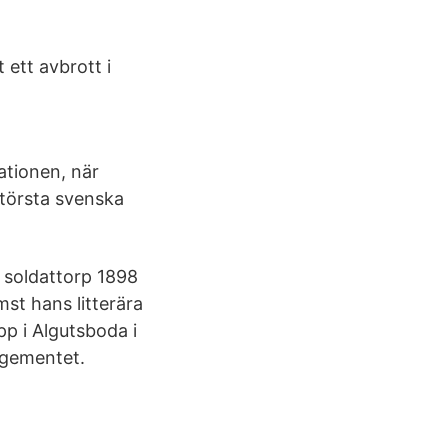
ett avbrott i
ationen, när
största svenska
 soldattorp 1898
ämst hans litterära
p i Algutsboda i
regementet.