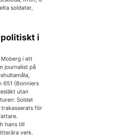
elta soldater,
olitiskt i
 Moberg i ett
m journalist på
oshultamåla,
h 651 (Bonniers
desläkt utan
turen: Soldat
 trakasserats för
attare.
 hans till
itterära verk.