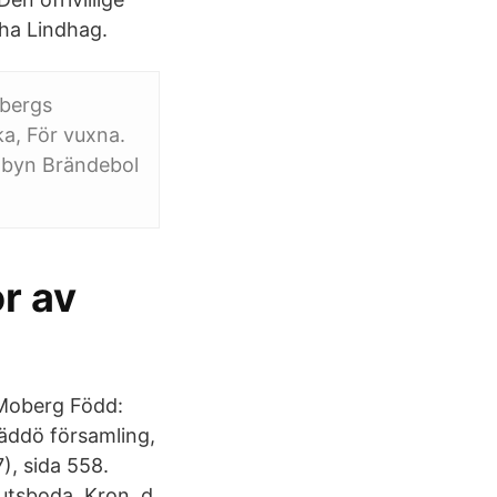
dha Lindhag.
obergs
a, För vuxna.
i byn Brändebol
r av
 Moberg Född:
äddö församling,
), sida 558.
gutsboda, Kron, d