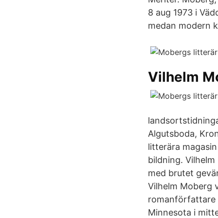
8 aug 1973 i Vädd
medan modern ko
Vilhelm M
landsortstidning
Algutsboda, Kron
litterära magasin
bildning. Vilhelm
med brutet gevär
Vilhelm Moberg v
romanförfattare 
Minnesota i mitte