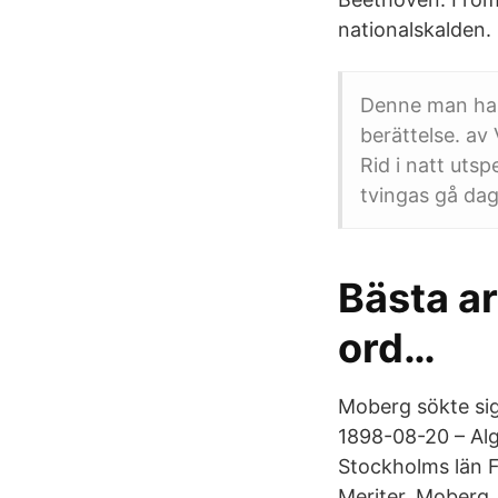
nationalskalden.
Denne man har
berättelse. av
Rid i natt uts
tvingas gå dag
Bästa ar
ord…
Moberg sökte sig
1898-08-20 – Alg
Stockholms län F
Meriter. Moberg,