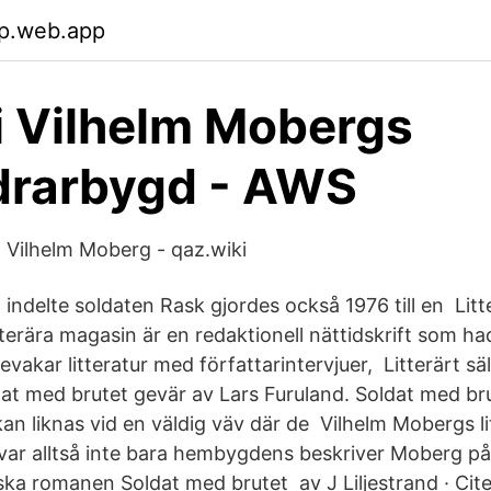
ip.web.app
 i Vilhelm Mobergs
drarbygd - AWS
 Vilhelm Moberg - qaz.wiki
 indelte soldaten Rask gjordes också 1976 till en Lit
tterära magasin är en redaktionell nättidskrift som ha
bevakar litteratur med författarintervjuer, Litterärt sä
t med brutet gevär av Lars Furuland. Soldat med br
an liknas vid en väldig väv där de Vilhelm Mobergs li
 var alltså inte bara hembygdens beskriver Moberg på 
ska romanen Soldat med brutet av J Liljestrand · Cite