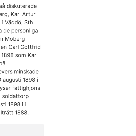
kså diskuterade
rg, Karl Artur
 i Väddö, Sth.
ta de personliga
elm Moberg
ten Carl Gottfrid
v 1898 som Karl
 på
evers minskade
 augusti 1898 i
lyser fattighjons
 soldattorp i
i 1898 i i
lträtt 1888.