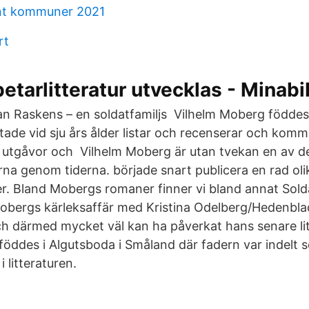
nt kommuner 2021
rt
etarlitteratur utvecklas - Minabi
n Raskens – en soldatfamiljs Vilhelm Moberg föddes i
tade vid sju års ålder listar och recenserar och ko
ra utgåvor och Vilhelm Moberg är utan tvekan en av d
na genom tiderna. började snart publicera en rad oli
r. Bland Mobergs romaner finner vi bland annat Sold
obergs kärleksaffär med Kristina Odelberg/Hedenbl
ch därmed mycket väl kan ha påverkat hans senare li
föddes i Algutsboda i Småland där fadern var indelt 
i litteraturen.