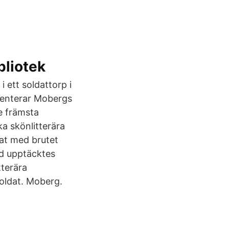
bliotek
 ett soldattorp i
mmenterar Mobergs
e främsta
ka skönlitterära
at med brutet
ad upptäcktes
tterära
soldat. Moberg.