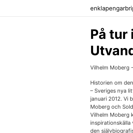
enklapengarbr
På tur
Utvan
Vilhelm Moberg -
Historien om den
– Sveriges nya li
januari 2012. Vi 
Moberg och Solda
Vilhelm Moberg k
inspirationskälla
den självbiografi