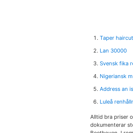
Taper haircu
Lan 30000
Svensk fika 
Nigeriansk m
Address an i
Luleå renhål
Alltid bra priser
dokumenterar sto
Beethoven. I roma