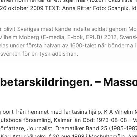
 26 oktober 2009 TEXT: Anna Ritter Foto: Scanpix, I
 blivit Sveriges mest kände indelte soldat genom M
 Vilhelm Moberg (E-media, E-bok, EPUB) 2012, Svensk
pelas under första halvan av 1600-talet när bönderna 
sverken för en tysk adelsman.
betarskildringen. – Masso
 bort från hemmet med fantasins hjälp. K A Vilhelm
utsboda församling, Kalmar län Död: 1973-08-08 – V
örfattare, Journalist, Dramatiker Band 25 (1985-1987
 Karl Artur Vilhelm, f 20 aug 1898 i Moshultamåla, Al