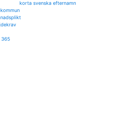
korta svenska efternamn
s kommun
tnadsplikt
jdekrav
t 365