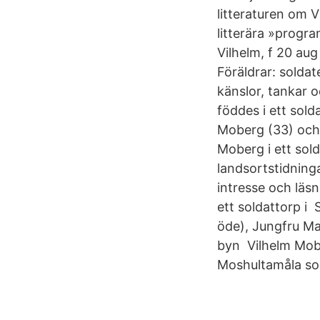
litteraturen om 
litterära »progr
Vilhelm, f 20 au
Föräldrar: soldat
känslor, tankar 
föddes i ett sold
Moberg (33) och 
Moberg i ett sold
landsortstidnin
intresse och läsn
ett soldattorp i 
öde), Jungfru Ma
byn Vilhelm Mobe
Moshultamåla som