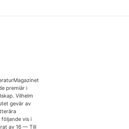
teraturMagazinet
de premiär i
llskap. Vilhelm
utet gevär av
tterära
följande vis i
rat av 16 — Till