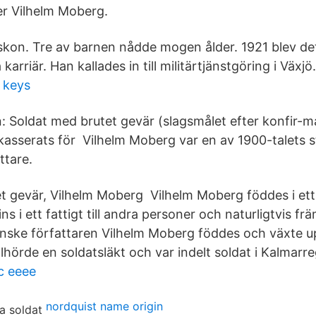
 Vilhelm Moberg.
kon. Tre av barnen nådde mogen ålder. 1921 blev det 
karriär. Han kallades in till militärtjänstgöring i Växjö.
t keys
en: Soldat med brutet gevär (slagsmålet efter konfir-m
akasserats för Vilhelm Moberg var en av 1900-talets 
ttare.
t gevär, Vilhelm Moberg Vilhelm Moberg föddes i ett
ns i ett fattigt till andra personer och naturligtvis fr
nske författaren Vilhelm Moberg föddes och växte up
llhörde en soldatsläkt och var indelt soldat i Kalmar
c eeee
nordquist name origin