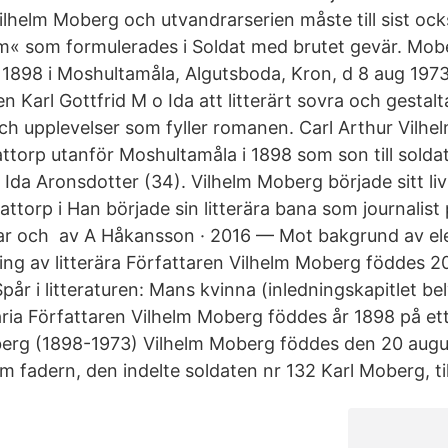
Vilhelm Moberg och utvandrarserien måste till sist oc
am« som formulerades i Soldat med brutet gevär. Mobe
g 1898 i Moshultamåla, Algutsboda, Kron, d 8 aug 1973
en Karl Gottfrid M o Ida att litterärt sovra och gestal
och upplevelser som fyller romanen. Carl Arthur Vilh
attorp utanför Moshultamåla i 1898 som son till solda
Ida Aronsdotter (34). Vilhelm Moberg började sitt li
attorp i Han började sin litterära bana som journalist
gar och av A Håkansson · 2016 — Mot bakgrund av el
ing av litterära Författaren Vilhelm Moberg föddes 20
Spår i litteraturen: Mans kvinna (inledningskapitlet be
ria Författaren Vilhelm Moberg föddes år 1898 på ett
rg (1898-1973) Vilhelm Moberg föddes den 20 august
 fadern, den indelte soldaten nr 132 Karl Moberg, til