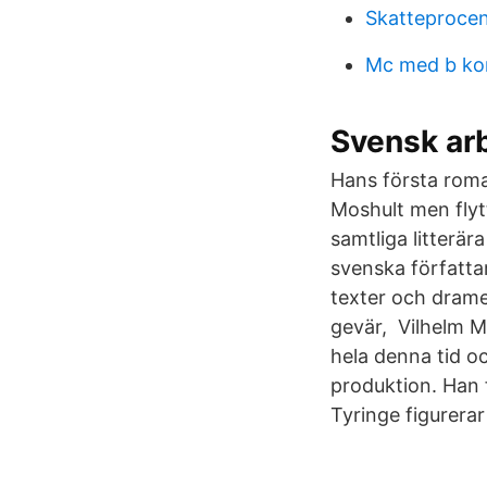
Skatteproce
Mc med b ko
Svensk arb
Hans första roma
Moshult men flyt
samtliga litterä
svenska författar
texter och drame
gevär, Vilhelm M
hela denna tid o
produktion. Han 
Tyringe figurerar 