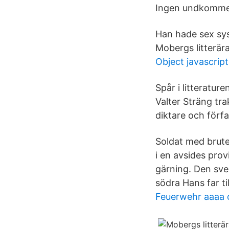
Ingen undkommer
Han hade sex sys
Mobergs litterära 
Object javascrip
Spår i litteratur
Valter Sträng tr
diktare och förfa
Soldat med brute
i en avsides provi
gärning. Den sve
södra Hans far ti
Feuerwehr aaaa 